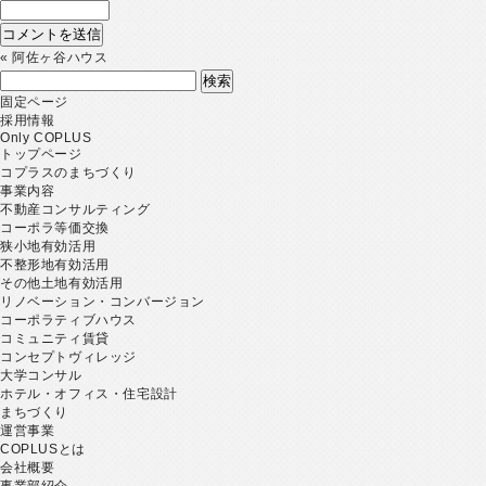
«
阿佐ヶ谷ハウス
検
索:
固定ページ
採用情報
Only COPLUS
トップページ
コプラスのまちづくり
事業内容
不動産コンサルティング
コーポラ等価交換
狭小地有効活用
不整形地有効活用
その他土地有効活用
リノベーション・コンバージョン
コーポラティブハウス
コミュニティ賃貸
コンセプトヴィレッジ
大学コンサル
ホテル・オフィス・住宅設計
まちづくり
運営事業
COPLUSとは
会社概要