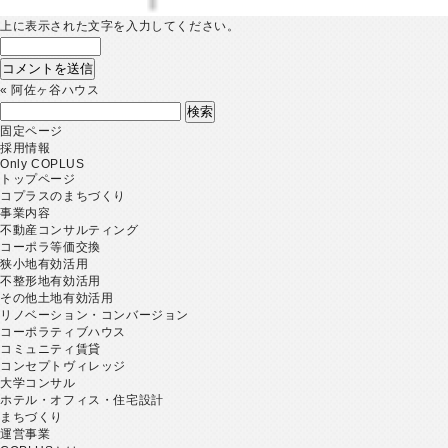
上に表示された文字を入力してください。
«
阿佐ヶ谷ハウス
検
索:
固定ページ
採用情報
Only COPLUS
トップページ
コプラスのまちづくり
事業内容
不動産コンサルティング
コーポラ等価交換
狭小地有効活用
不整形地有効活用
その他土地有効活用
リノベーション・コンバージョン
コーポラティブハウス
コミュニティ賃貸
コンセプトヴィレッジ
大学コンサル
ホテル・オフィス・住宅設計
まちづくり
運営事業