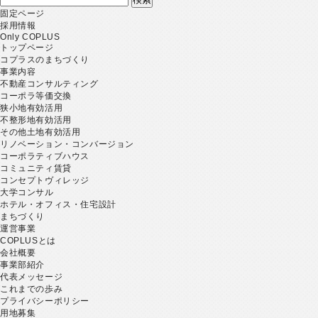
索:
固定ページ
採用情報
Only COPLUS
トップページ
コプラスのまちづくり
事業内容
不動産コンサルティング
コーポラ等価交換
狭小地有効活用
不整形地有効活用
その他土地有効活用
リノベーション・コンバージョン
コーポラティブハウス
コミュニティ賃貸
コンセプトヴィレッジ
大学コンサル
ホテル・オフィス・住宅設計
まちづくり
運営事業
COPLUSとは
会社概要
事業部紹介
代表メッセージ
これまでの歩み
プライバシーポリシー
用地募集