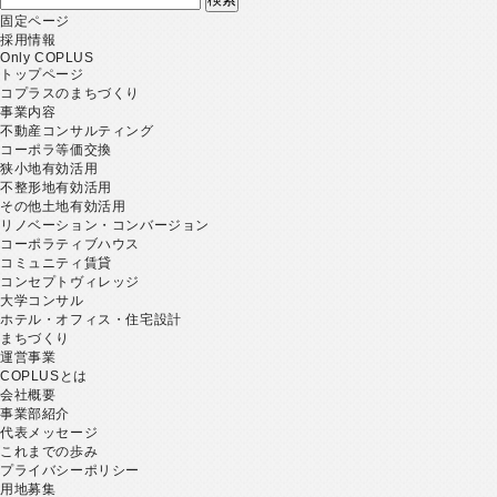
索:
固定ページ
採用情報
Only COPLUS
トップページ
コプラスのまちづくり
事業内容
不動産コンサルティング
コーポラ等価交換
狭小地有効活用
不整形地有効活用
その他土地有効活用
リノベーション・コンバージョン
コーポラティブハウス
コミュニティ賃貸
コンセプトヴィレッジ
大学コンサル
ホテル・オフィス・住宅設計
まちづくり
運営事業
COPLUSとは
会社概要
事業部紹介
代表メッセージ
これまでの歩み
プライバシーポリシー
用地募集