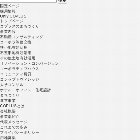
索:
固定ページ
採用情報
Only COPLUS
トップページ
コプラスのまちづくり
事業内容
不動産コンサルティング
コーポラ等価交換
狭小地有効活用
不整形地有効活用
その他土地有効活用
リノベーション・コンバージョン
コーポラティブハウス
コミュニティ賃貸
コンセプトヴィレッジ
大学コンサル
ホテル・オフィス・住宅設計
まちづくり
運営事業
COPLUSとは
会社概要
事業部紹介
代表メッセージ
これまでの歩み
プライバシーポリシー
用地募集