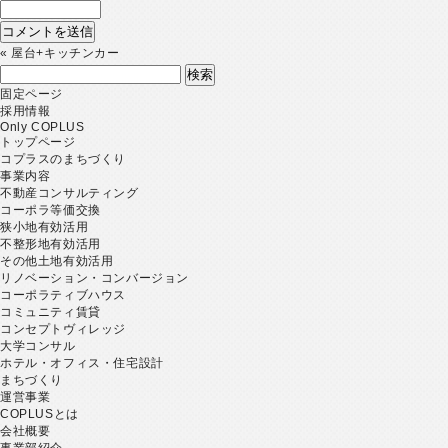
«
屋台+キッチンカー
検
索:
固定ページ
採用情報
Only COPLUS
トップページ
コプラスのまちづくり
事業内容
不動産コンサルティング
コーポラ等価交換
狭小地有効活用
不整形地有効活用
その他土地有効活用
リノベーション・コンバージョン
コーポラティブハウス
コミュニティ賃貸
コンセプトヴィレッジ
大学コンサル
ホテル・オフィス・住宅設計
まちづくり
運営事業
COPLUSとは
会社概要
事業部紹介