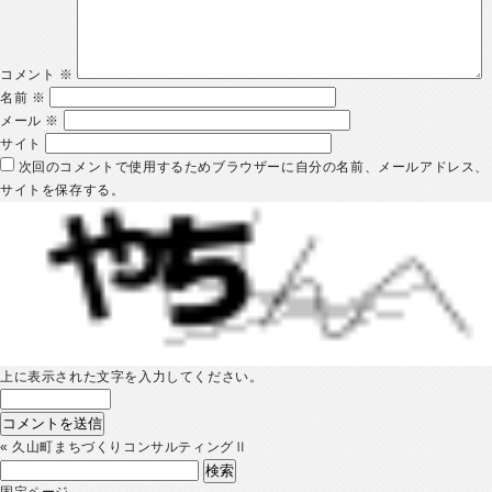
コメント
※
名前
※
メール
※
サイト
次回のコメントで使用するためブラウザーに自分の名前、メールアドレス、
サイトを保存する。
上に表示された文字を入力してください。
«
久山町まちづくりコンサルティングⅡ
検
索:
固定ページ