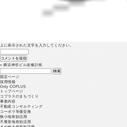
上に表示された文字を入力してください。
«
横浜神谷ビル改修計画
検
索:
固定ページ
採用情報
Only COPLUS
トップページ
コプラスのまちづくり
事業内容
不動産コンサルティング
コーポラ等価交換
狭小地有効活用
不整形地有効活用
その他土地有効活用