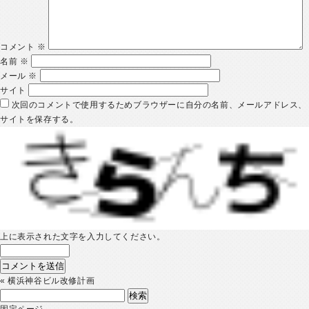
コメント
※
名前
※
メール
※
サイト
次回のコメントで使用するためブラウザーに自分の名前、メールアドレス、
サイトを保存する。
上に表示された文字を入力してください。
«
横浜神谷ビル改修計画
検
索:
固定ページ