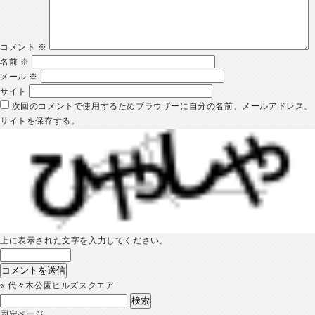
コメント
※
名前
※
メール
※
サイト
次回のコメントで使用するためブラウザーに自分の名前、メールアドレス、
サイトを保存する。
上に表示された文字を入力してください。
«
代々木公園ヒルズスクエア
検
索:
固定ページ