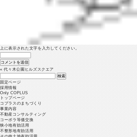
上に表示された文字を入力してください。
«
代々木公園ヒルズスクエア
検
索:
固定ページ
採用情報
Only COPLUS
トップページ
コプラスのまちづくり
事業内容
不動産コンサルティング
コーポラ等価交換
狭小地有効活用
不整形地有効活用
その他土地有効活用