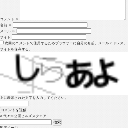
コメント
※
名前
※
メール
※
サイト
次回のコメントで使用するためブラウザーに自分の名前、メールアドレス、
サイトを保存する。
上に表示された文字を入力してください。
«
代々木公園ヒルズスクエア
検
索:
固定ページ