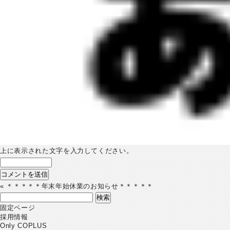
上に表示された文字を入力してください。
«
＊＊＊＊＊年末年始休業のお知らせ＊＊＊＊＊
検
索:
固定ページ
採用情報
Only COPLUS