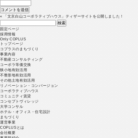
«
「文京白山コーポラティブハウス」ティザーサイトを公開しました！
検
索:
固定ページ
採用情報
Only COPLUS
トップページ
コプラスのまちづくり
事業内容
不動産コンサルティング
コーポラ等価交換
狭小地有効活用
不整形地有効活用
その他土地有効活用
リノベーション・コンバージョン
コーポラティブハウス
コミュニティ賃貸
コンセプトヴィレッジ
大学コンサル
ホテル・オフィス・住宅設計
まちづくり
運営事業
COPLUSとは
会社概要
事業部紹介