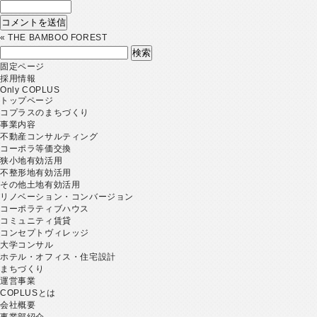
«
THE BAMBOO FOREST
検
索:
固定ページ
採用情報
Only COPLUS
トップページ
コプラスのまちづくり
事業内容
不動産コンサルティング
コーポラ等価交換
狭小地有効活用
不整形地有効活用
その他土地有効活用
リノベーション・コンバージョン
コーポラティブハウス
コミュニティ賃貸
コンセプトヴィレッジ
大学コンサル
ホテル・オフィス・住宅設計
まちづくり
運営事業
COPLUSとは
会社概要