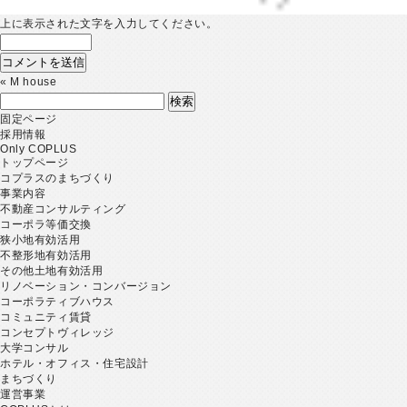
上に表示された文字を入力してください。
«
M house
検
索:
固定ページ
採用情報
Only COPLUS
トップページ
コプラスのまちづくり
事業内容
不動産コンサルティング
コーポラ等価交換
狭小地有効活用
不整形地有効活用
その他土地有効活用
リノベーション・コンバージョン
コーポラティブハウス
コミュニティ賃貸
コンセプトヴィレッジ
大学コンサル
ホテル・オフィス・住宅設計
まちづくり
運営事業