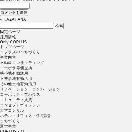
«
KAZAHANA
検
索:
固定ページ
採用情報
Only COPLUS
トップページ
コプラスのまちづくり
事業内容
不動産コンサルティング
コーポラ等価交換
狭小地有効活用
不整形地有効活用
その他土地有効活用
リノベーション・コンバージョン
コーポラティブハウス
コミュニティ賃貸
コンセプトヴィレッジ
大学コンサル
ホテル・オフィス・住宅設計
まちづくり
運営事業
COPLUSとは