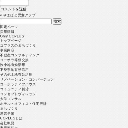
«
やまばと児童クラブ
検
索:
固定ページ
採用情報
Only COPLUS
トップページ
コプラスのまちづくり
事業内容
不動産コンサルティング
コーポラ等価交換
狭小地有効活用
不整形地有効活用
その他土地有効活用
リノベーション・コンバージョン
コーポラティブハウス
コミュニティ賃貸
コンセプトヴィレッジ
大学コンサル
ホテル・オフィス・住宅設計
まちづくり
運営事業
COPLUSとは
会社概要