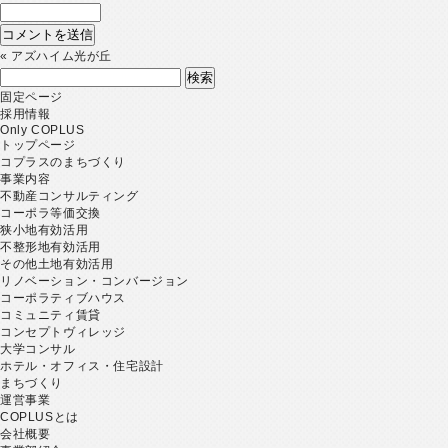
«
アズハイム光が丘
検
索:
固定ページ
採用情報
Only COPLUS
トップページ
コプラスのまちづくり
事業内容
不動産コンサルティング
コーポラ等価交換
狭小地有効活用
不整形地有効活用
その他土地有効活用
リノベーション・コンバージョン
コーポラティブハウス
コミュニティ賃貸
コンセプトヴィレッジ
大学コンサル
ホテル・オフィス・住宅設計
まちづくり
運営事業
COPLUSとは
会社概要