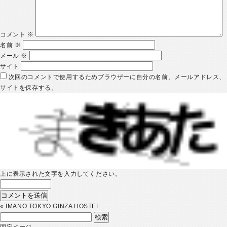
コメント
※
名前
※
メール
※
サイト
次回のコメントで使用するためブラウザーに自分の名前、メールアドレス、
サイトを保存する。
上に表示された文字を入力してください。
«
IMANO TOKYO GINZA HOSTEL
検
索:
固定ページ