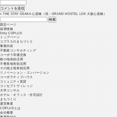
«
THE STAY OSAKA 心斎橋（現：GRAND HOSTEL LDK 大阪心斎橋）
検
索:
固定ページ
採用情報
Only COPLUS
トップページ
コプラスのまちづくり
事業内容
不動産コンサルティング
コーポラ等価交換
狭小地有効活用
不整形地有効活用
その他土地有効活用
リノベーション・コンバージョン
コーポラティブハウス
コミュニティ賃貸
コンセプトヴィレッジ
大学コンサル
ホテル・オフィス・住宅設計
まちづくり
運営事業
COPLUSとは
会社概要