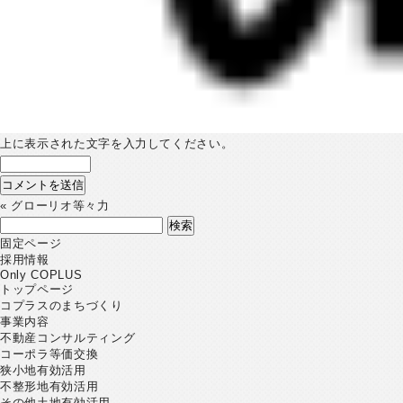
上に表示された文字を入力してください。
«
グローリオ等々力
検
索:
固定ページ
採用情報
Only COPLUS
トップページ
コプラスのまちづくり
事業内容
不動産コンサルティング
コーポラ等価交換
狭小地有効活用
不整形地有効活用
その他土地有効活用