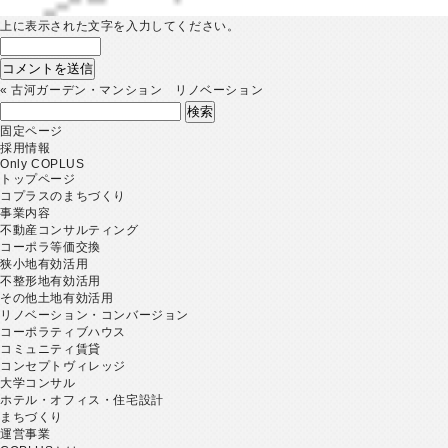
上に表示された文字を入力してください。
«
古河ガーデン・マンション リノベーション
検
索:
固定ページ
採用情報
Only COPLUS
トップページ
コプラスのまちづくり
事業内容
不動産コンサルティング
コーポラ等価交換
狭小地有効活用
不整形地有効活用
その他土地有効活用
リノベーション・コンバージョン
コーポラティブハウス
コミュニティ賃貸
コンセプトヴィレッジ
大学コンサル
ホテル・オフィス・住宅設計
まちづくり
運営事業