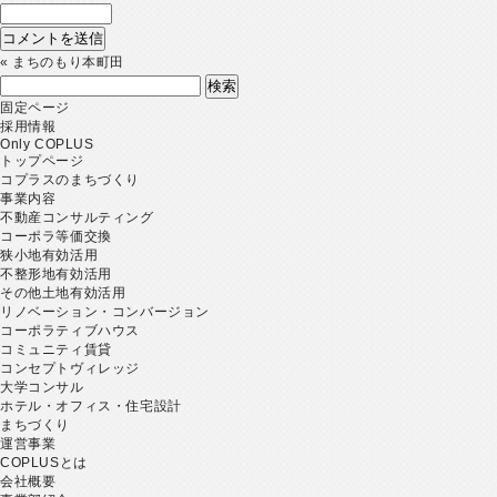
«
まちのもり本町田
検
索:
固定ページ
採用情報
Only COPLUS
トップページ
コプラスのまちづくり
事業内容
不動産コンサルティング
コーポラ等価交換
狭小地有効活用
不整形地有効活用
その他土地有効活用
リノベーション・コンバージョン
コーポラティブハウス
コミュニティ賃貸
コンセプトヴィレッジ
大学コンサル
ホテル・オフィス・住宅設計
まちづくり
運営事業
COPLUSとは
会社概要