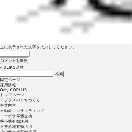
上に表示された文字を入力してください。
«
BLIKS若林
検
索:
固定ページ
採用情報
Only COPLUS
トップページ
コプラスのまちづくり
事業内容
不動産コンサルティング
コーポラ等価交換
狭小地有効活用
不整形地有効活用
その他土地有効活用