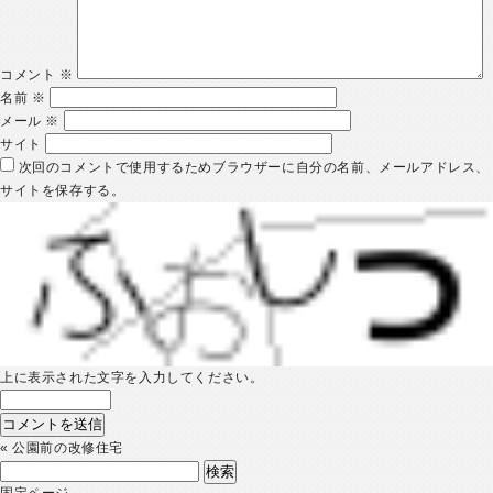
コメント
※
名前
※
メール
※
サイト
次回のコメントで使用するためブラウザーに自分の名前、メールアドレス、
サイトを保存する。
上に表示された文字を入力してください。
«
公園前の改修住宅
検
索:
固定ページ