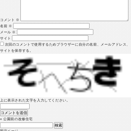
コメント
※
名前
※
メール
※
サイト
次回のコメントで使用するためブラウザーに自分の名前、メールアドレス、
サイトを保存する。
上に表示された文字を入力してください。
«
公園前の改修住宅
検
索:
固定ページ