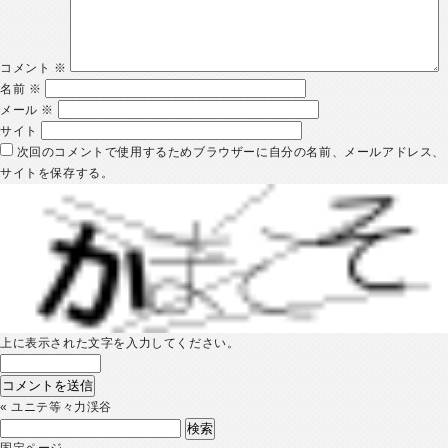
コメント
※
名前
※
メール
※
サイト
次回のコメントで使用するためブラウザーに自分の名前、メールアドレス、
サイトを保存する。
上に表示された文字を入力してください。
«
ユニテ等々力渓谷
検
索:
固定ページ