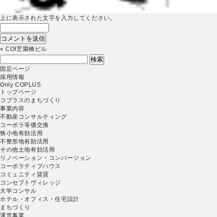
上に表示された文字を入力してください。
«
COI芝園橋ビル
検
索:
固定ページ
採用情報
Only COPLUS
トップページ
コプラスのまちづくり
事業内容
不動産コンサルティング
コーポラ等価交換
狭小地有効活用
不整形地有効活用
その他土地有効活用
リノベーション・コンバージョン
コーポラティブハウス
コミュニティ賃貸
コンセプトヴィレッジ
大学コンサル
ホテル・オフィス・住宅設計
まちづくり
運営事業