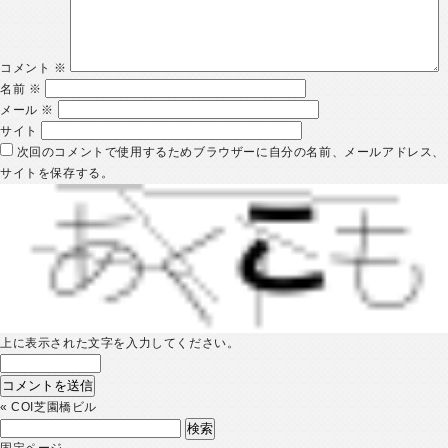
コメント
※
名前
※
メール
※
サイト
次回のコメントで使用するためブラウザーに自分の名前、メールアドレス、
サイトを保存する。
上に表示された文字を入力してください。
«
COI芝園橋ビル
検
索:
固定ページ