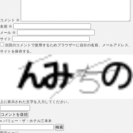
コメント
※
名前
※
メール
※
サイト
次回のコメントで使用するためブラウザーに自分の名前、メールアドレス、
サイトを保存する。
上に表示された文字を入力してください。
«
バリュー・ザ・ホテル三本木
検
索:
固定ページ