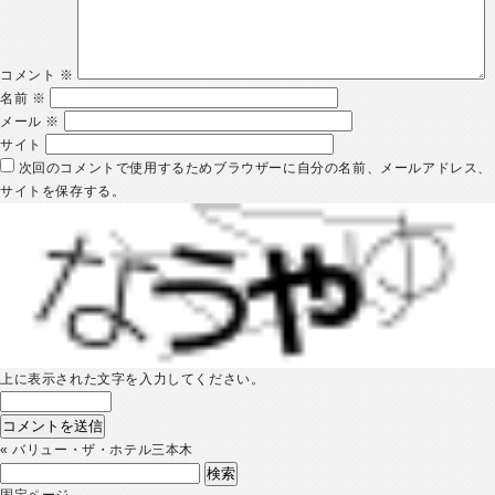
コメント
※
名前
※
メール
※
サイト
次回のコメントで使用するためブラウザーに自分の名前、メールアドレス、
サイトを保存する。
上に表示された文字を入力してください。
«
バリュー・ザ・ホテル三本木
検
索:
固定ページ