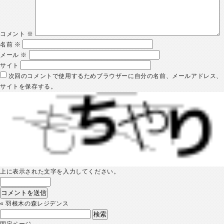
コメント
※
名前
※
メール
※
サイト
次回のコメントで使用するためブラウザーに自分の名前、メールアドレス、
サイトを保存する。
上に表示された文字を入力してください。
«
羽根木の森レジデンス
検
索:
固定ページ