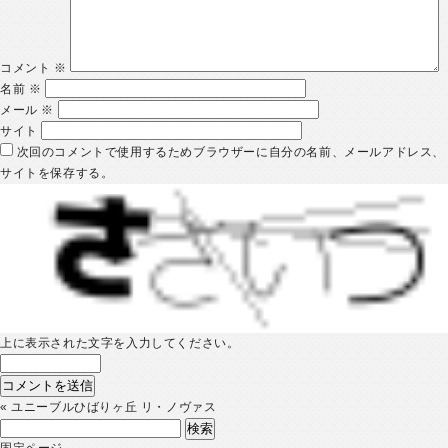
コメント
※
名前
※
メール
※
サイト
次回のコメントで使用するためブラウザーに自分の名前、メールアドレス、
サイトを保存する。
上に表示された文字を入力してください。
«
ユニーブルひばりヶ丘 リ・ノヴァス
検
索:
固定ページ