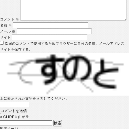
コメント
※
名前
※
メール
※
サイト
次回のコメントで使用するためブラウザーに自分の名前、メールアドレス、
サイトを保存する。
上に表示された文字を入力してください。
«
GLIDE自由が丘
検
索:
固定ページ