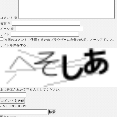
コメント
※
名前
※
メール
※
サイト
次回のコメントで使用するためブラウザーに自分の名前、メールアドレス、
サイトを保存する。
上に表示された文字を入力してください。
«
MEJIRO HOUSE
検
索:
固定ページ