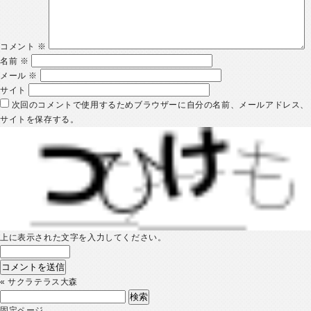
コメント
※
名前
※
メール
※
サイト
次回のコメントで使用するためブラウザーに自分の名前、メールアドレス、
サイトを保存する。
上に表示された文字を入力してください。
«
サクラテラス大森
検
索:
固定ページ