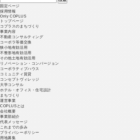
索:
固定ページ
採用情報
Only COPLUS
トップページ
コプラスのまちづくり
事業内容
不動産コンサルティング
コーポラ等価交換
狭小地有効活用
不整形地有効活用
その他土地有効活用
リノベーション・コンバージョン
コーポラティブハウス
コミュニティ賃貸
コンセプトヴィレッジ
大学コンサル
ホテル・オフィス・住宅設計
まちづくり
運営事業
COPLUSとは
会社概要
事業部紹介
代表メッセージ
これまでの歩み
プライバシーポリシー
用地募集