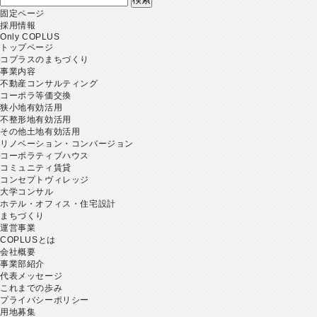
索:
固定ページ
採用情報
Only COPLUS
トップページ
コプラスのまちづくり
事業内容
不動産コンサルティング
コーポラ等価交換
狭小地有効活用
不整形地有効活用
その他土地有効活用
リノベーション・コンバージョン
コーポラティブハウス
コミュニティ賃貸
コンセプトヴィレッジ
大学コンサル
ホテル・オフィス・住宅設計
まちづくり
運営事業
COPLUSとは
会社概要
事業部紹介
代表メッセージ
これまでの歩み
プライバシーポリシー
用地募集