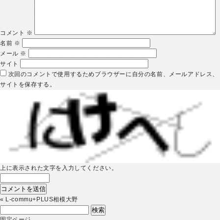
コメント
※
名前
※
メール
※
サイト
次回のコメントで使用するためブラウザーに自分の名前、メールアドレス、
サイトを保存する。
上に表示された文字を入力してください。
«
L-commu+PLUS相模大野
検
索:
固定ページ