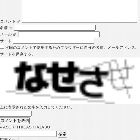
コメント
※
名前
※
メール
※
サイト
次回のコメントで使用するためブラウザーに自分の名前、メールアドレス、
サイトを保存する。
上に表示された文字を入力してください。
«
ASORTI HIGASHI AZABU
検
索:
固定ページ