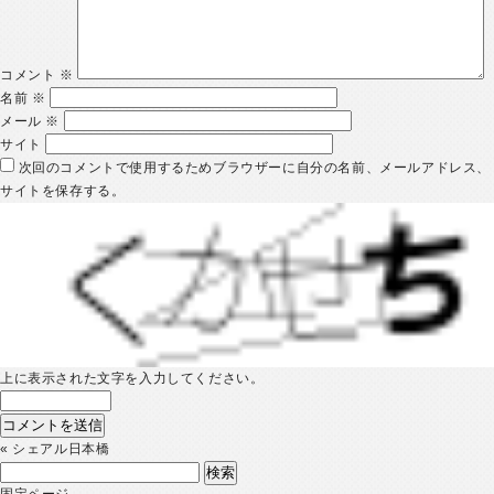
コメント
※
名前
※
メール
※
サイト
次回のコメントで使用するためブラウザーに自分の名前、メールアドレス、
サイトを保存する。
上に表示された文字を入力してください。
«
シェアル日本橋
検
索:
固定ページ