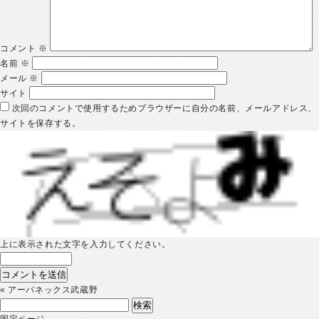
コメント
※
名前
※
メール
※
サイト
次回のコメントで使用するためブラウザーに自分の名前、メールアドレス、
サイトを保存する。
上に表示された文字を入力してください。
«
アーバネックス武蔵野
検
索:
固定ページ