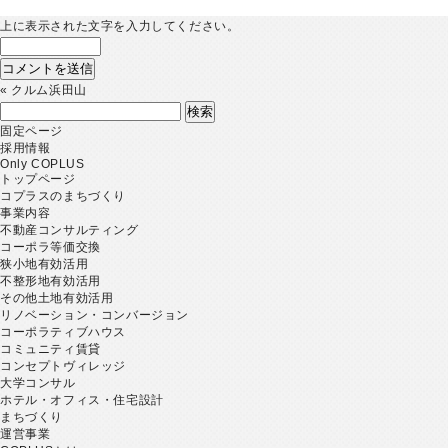
上に表示された文字を入力してください。
«
クルム浜田山
検
索:
固定ページ
採用情報
Only COPLUS
トップページ
コプラスのまちづくり
事業内容
不動産コンサルティング
コーポラ等価交換
狭小地有効活用
不整形地有効活用
その他土地有効活用
リノベーション・コンバージョン
コーポラティブハウス
コミュニティ賃貸
コンセプトヴィレッジ
大学コンサル
ホテル・オフィス・住宅設計
まちづくり
運営事業