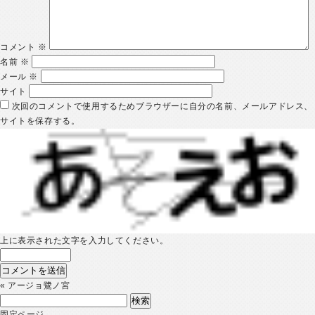
コメント
※
名前
※
メール
※
サイト
次回のコメントで使用するためブラウザーに自分の名前、メールアドレス、
サイトを保存する。
上に表示された文字を入力してください。
«
アージョ鷺ノ宮
検
索:
固定ページ