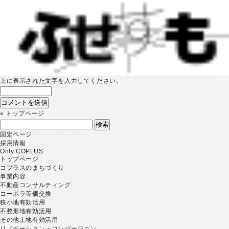
上に表示された文字を入力してください。
«
トップページ
検
索:
固定ページ
採用情報
Only COPLUS
トップページ
コプラスのまちづくり
事業内容
不動産コンサルティング
コーポラ等価交換
狭小地有効活用
不整形地有効活用
その他土地有効活用
リノベーション・コンバージョン