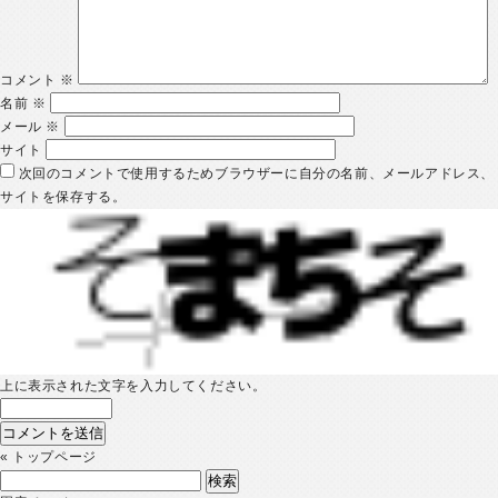
コメント
※
名前
※
メール
※
サイト
次回のコメントで使用するためブラウザーに自分の名前、メールアドレス、
サイトを保存する。
上に表示された文字を入力してください。
«
トップページ
検
索: