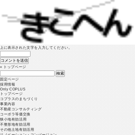
上に表示された文字を入力してください。
«
トップページ
検
索:
固定ページ
採用情報
Only COPLUS
トップページ
コプラスのまちづくり
事業内容
不動産コンサルティング
コーポラ等価交換
狭小地有効活用
不整形地有効活用
その他土地有効活用
リノベーション・コンバージョン