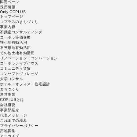
索:
固定ページ
採用情報
Only COPLUS
トップページ
コプラスのまちづくり
事業内容
不動産コンサルティング
コーポラ等価交換
狭小地有効活用
不整形地有効活用
その他土地有効活用
リノベーション・コンバージョン
コーポラティブハウス
コミュニティ賃貸
コンセプトヴィレッジ
大学コンサル
ホテル・オフィス・住宅設計
まちづくり
運営事業
COPLUSとは
会社概要
事業部紹介
代表メッセージ
これまでの歩み
プライバシーポリシー
用地募集
アーカイブ