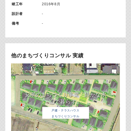
竣工年
2016年8月
設計者
-
備考
-
他のまちづくりコンサル 実績
安寧のまちづくり事業「静かな水
辺で暮らす」
戸建・テラスハウス
まちづくりコンサル