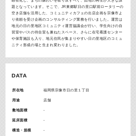
顕在化し、まちの賑わいを取り戻すべく、団地の再生が大きな課
題となっています。そこで、JR東郷駅日の里口駅前ロータリーの
空き店舗を活用した、コミュニティカフェの出店企画を宗像市よ
り依頼を受け企画のコンサルティング業務を行いました。運営は
地元の日の里地区コミュニティ運営協議会が行い、学生向けの自
習室やバスの待合室も兼ねたスペース、さらに在宅看護センター
や保育施設も入り、地元住民が集まりやすい日の里地区のコミュ
ニティ形成の場と生まれ変わりました。
DATA
所在地
福岡県宗像市日の里１丁目
用途
店舗
敷地面積
-
延床面積
-
構造・規模
-